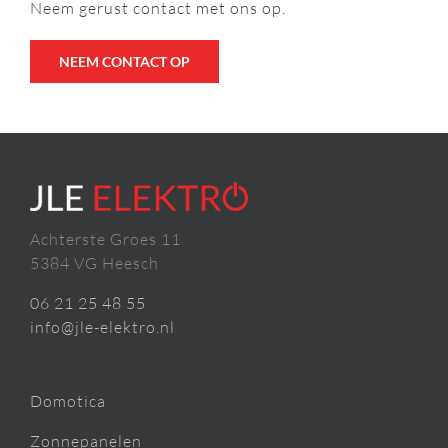
Neem gerust contact met ons op.
NEEM CONTACT OP
Achterste Groes 11
5384 VG Heesch
06 21 25 48 55
info@jle-elektro.nl
Domotica
Zonnepanelen